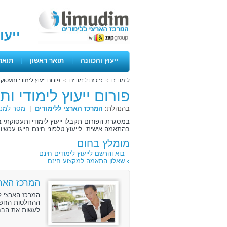
ייעו
ייעוץ והכוונה
|
תואר ראשון
|
תואר
לימודים
>
פורום לימודים
>
פורום ייעוץ לימודי ותעסוק
ימים פתוחים
פורום ייעוץ לימודי ו
בהנהלת:
המרכז הארצי ללימודים
|
מסר למנה
במסגרת הפורום תקבלו ייעוץ לימודי ותעסוקתי ב
בהתאמה אישית. לייעוץ טלפוני חינם חייגו עכשיו 072-3131888 .
מומלץ בחום
בוא והרשם לייעוץ לימודים חינם
שאלון התאמה למקצוע חינם
המרכז הארצ
המרכז הארצי ל
ההחלטות החשוב
לעשות את הבחי