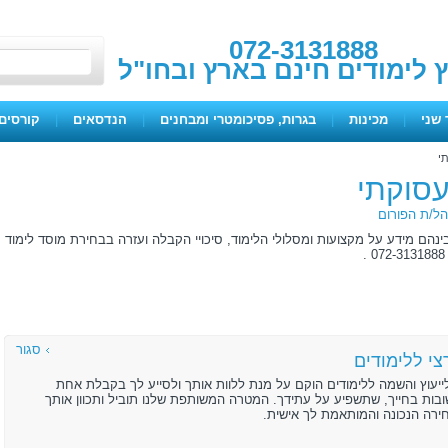
072-3131888
ץ לימודים חינם בארץ ובחו"ל
 שני
|
מכינות
|
בגרות, פסיכומטרי ומבחנים
|
הנדסאים
|
קורסים 
תי
תעסוקתי
ל/ת הפורום
ינהם מידע על מקצועות ומסלולי הלימוד, סיכויי הקבלה ועזרה בבחירת מוסד לימוד
סגור
י ללימודים
ייעוץ והשמה ללימודים הוקם על מנת ללוות אותך ולסייע לך בקבלת אחת
ות בחייך, שתשפיע על עתידך. המטרה המשותפת שלנו תוביל ותכוון אותך
רה הנכונה והמותאמת לך אישית.