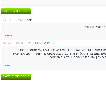
הוספת הודעה חדשה
02:43 30/11/07
|
tom
במסלול דו-חוגי?
סגור
אפרת יצחקי רבינוביץ
|
10:04 01/12/07
ים במסלול הדו חוגי ואז היתרון הוא בהעשרה ושיש שני תחומי התמחות
ים שהם בדרך כלל לימודי מקצוע כגון: משפטים, רפואה, חשבונאות שאין
כ עניין של יתרון או חסרון ויותר של אפשרות.
סגור
הוספת הודעה חדשה