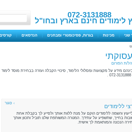
072-3131888
ץ לימודים חינם בארץ ובחו"ל
 שני
|
מכינות
|
בגרות, פסיכומטרי ומבחנים
|
הנדסאים
|
קורסים 
תי
תעסוקתי
ל/ת הפורום
ינהם מידע על מקצועות ומסלולי הלימוד, סיכויי הקבלה ועזרה בבחירת מוסד לימוד
סגור
י ללימודים
ייעוץ והשמה ללימודים הוקם על מנת ללוות אותך ולסייע לך בקבלת אחת
ות בחייך, שתשפיע על עתידך. המטרה המשותפת שלנו תוביל ותכוון אותך
רה הנכונה והמותאמת לך אישית.