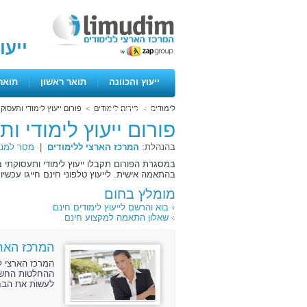
ייעו
ייעוץ והכוונה
|
תואר ראשון
|
תואר
לימודים
>
פורום לימודים
>
פורום ייעוץ לימודי ותעסוק
ימים פתוחים
פורום ייעוץ לימודי ו
בהנהלת:
המרכז הארצי ללימודים
|
מסר למנה
במסגרת הפורום תקבלו ייעוץ לימודי ותעסוקתי ב
בהתאמה אישית. לייעוץ טלפוני חינם חייגו עכשיו 072-3131888 .
מומלץ בחום
בוא והרשם לייעוץ לימודים חינם
שאלון התאמה למקצוע חינם
המרכז הארצ
המרכז הארצי ל
ההחלטות החשוב
לעשות את הבחי