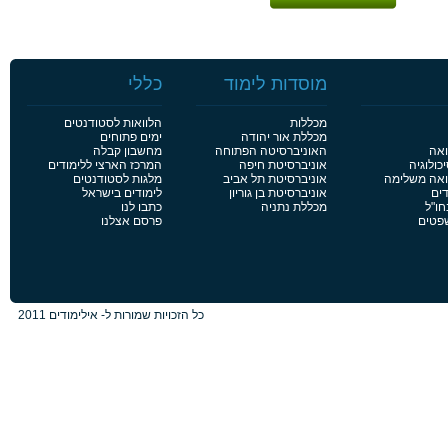
מוסדות לימוד
כללי
מכללות
הלוואות לסטודנטים
מכללת אור יהודה
ימים פתוחים
ואה
האוניברסיטה הפתוחה
מחשבון קבלה
כולוגיה
אוניברסיטת חיפה
המרכז הארצי ללימודים
פואה משלימה
אוניברסיטת תל אביב
מלגות לסטודנטים
דים
אוניברסיטת בן גוריון
לימודים בישראל
חו"ל
מכללת נתניה
כתבו לנו
שפטים
פרסם אצלנו
כל הזכויות שמורות ל- אילימודים 2011