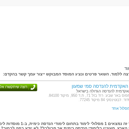
וד
ה ללמוד. השאר פרטים ונציג המוסד המבוקש ייצור עמך קשר בהקדם:
האקדמית להנדסה סמי שמעון
רוצה שיתקשרו אלי
קדמית להנדסה הגדולה בישראל
כתובת: קמפוס באר שבע: רח' בזל 71, ת.ד 950, מיקוד 84100.
וטינסקי 84 מיקוד 77245.
מסלול אחד
בעמוד זה נמצאים 1 מסלולי לימוד בתחום לימודי הנדסה כימית, ב-1
הארץ. מעוניין בלימודי הנדסה כימית אך מבולבל? לא יודע במה לבחור?