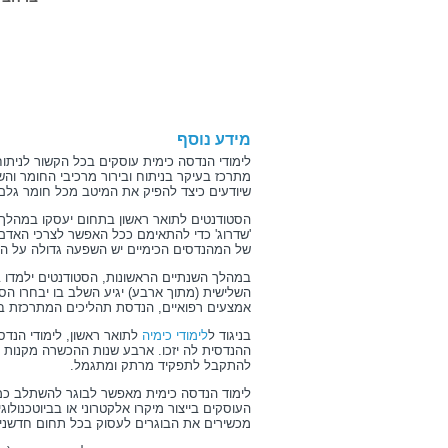
מידע נוסף
לימודי הנדסה כימית עוסקים בכל הקשור לניתו
מתרכז בעיקר בניתוח ובירור מרכיבי החומר והשפ
שיודעים כיצד להפיק את המיטב מכל חומר גלם
הסטודנטים לתואר ראשון בתחום יעסקו במהלך 
'שדרוג' כדי להתאימם ככל האפשר לצרכי האדם 
של המהנדסים הכימיים יש השפעה גדולה על הת
במהלך השנתיים הראשונות, הסטודנטים ילמדו
השלישית (מתוך ארבע) יגיע השלב בו יבחרו הס
אמצעים רפואיים, הנדסת תהליכים המתרכזת ביי
בניגוד ל
לימודי כימיה
לתואר ראשון, לימודי הנד
ההנדסית לה יזכו. ארבע שנות ההכשרה מקנות ל
להתקבל לתפקיד מרתק ומתגמל.
לימוד הנדסה כימית מאפשר לבוגר להשתלב כמע
העוסקים בייצור מיקרו אלקטרוני או בביוטכנולו
מכשירים את הבוגרים לעסוק בכל תחום חדשני ו