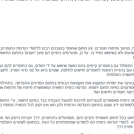
ח, מחקר ופיתוח חומרים. זהו תחום שחופף במובנים רבים ללימודי הנדסת החומרים,
עתו ולא בשימוש הפיזי בו. על כן, מהנדסים כימיים הם מעין 'יועצים' בתחום התעשיי
.
המסלול גם בחומרים קיימים בהם נעשה שימוש על ידי האדם, גם בחומרים להם נע
וגם בהגיית רעיונות לחומרים חדשים לחלוטין, שטרם נראו על פני כדור הארץ. לתוצ
עשייה העולמית.
 בעיקר את יסודות המקצוע ואת מקצועות הבסיס בתחום המדעים וההנדסה. בתחילת
טודנטים באיזה תחום יתמחו: הנדסה כימית רפואית המאפשרת פיתוח של תרופות או
צור חומרים חדשים ועוד.
סה כימית מאפשרים לבוגריהם להיכנס למעגל העבודה כבר בסיום התואר, ע"י התעוד
סטודנט ידע עצום בתחום ההנדסה הכימית ולכן הוא אינו זקוק לכל הכשרה נוספת כד
ט בכל תחום תעשייתי הקיים היום, ממפעלים ביטחוניים, דרך חברות הייטק ועד מ
גיה. לימודי הנדסה כימית הם לימודים שמתפתחים כל העת, בהתאם לשינויים העולמיים
פורץ דרך.