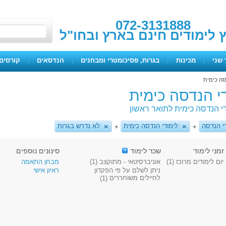
072-3131888
ץ לימודים חינם בארץ ובחו"ל
 שני
|
מכינות
|
בגרות, פסיכומטרי ומבחנים
|
הנדסאים
|
קורסים 
סה כימית
די הנדסה כימית
די הנדסה כימית לתואר ראשון
י הנדסה
לימודי הנדסה כימית
לא נדרש בגרות
+
+
זמני לימוד
שכר לימוד
סינונים נוספים
יום לימודים מרוכז
(1)
אוניברסיטאי - מתוקצב
(1)
מבחן התאמה
ניתן לשלם על פי הפקדון
ראיון אישי
לחיילים משוחררים
(1)