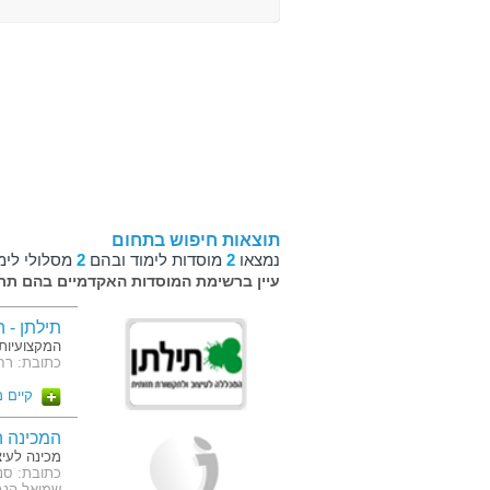
תוצאות חיפוש בתחום
נמצאו
2
מוסדות לימוד ובהם
2
מסלולי לימ
עיין ברשימת המוסדות האקדמיים בהם תרצ
תילתן - 
המקצועיות 
כתובת: רח' העצמאות
קיים 
המכינה ה
מכינה לעיצ
שמואל הנגיד 12 בית האומנים. סניף באר שבע- 