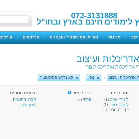
072-3131888
ץ לימודים חינם בארץ ובחו"ל
 שני
|
מכינות
|
בגרות, פסיכומטרי ומבחנים
|
הנדסאים
|
קורסים 
אדריכלות ועיצוב
י אדריכלות ואדריכלות נוף
י אדריכלות ועיצוב
צפון
לא נדרש פסיכומטרי
+
+
זמני לימוד
שכר לימוד
סינונים נוספים
לימודי ערב
פרטי
מבחן התאמה
(2)
(1)
לימודי בוקר
ראיון אישי
(1)
בחירה מרובה..