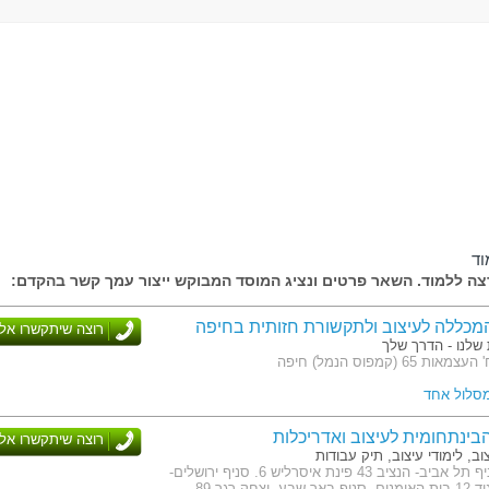
וד
ה ללמוד. השאר פרטים ונציג המוסד המבוקש ייצור עמך קשר בהקדם:
המכללה לעיצוב ולתקשורת חזותית בחיפה
רוצה שיתקשרו אלי
שלנו - הדרך שלך
 65 (קמפוס הנמל) חיפה
מסלול אחד
בינתחומית לעיצוב ואדריכלות
רוצה שיתקשרו אלי
וב, לימודי עיצוב, תיק עבודות
כתובת: סניף תל אביב- הנציב 43 פינת איסרליש 6. סניף ירושלים-
יצחק רגר 89.