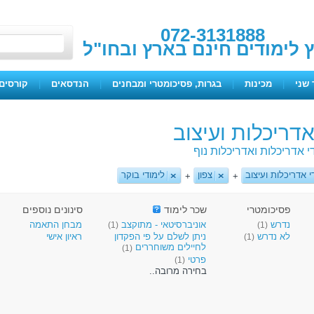
072-3131888
ץ לימודים חינם בארץ ובחו"ל
 שני
|
מכינות
|
בגרות, פסיכומטרי ומבחנים
|
הנדסאים
|
קורסים 
אדריכלות ועיצוב
י אדריכלות ואדריכלות נוף
י אדריכלות ועיצוב
צפון
לימודי בוקר
+
+
פסיכומטרי
שכר לימוד
סינונים נוספים
נדרש
אוניברסיטאי - מתוקצב
מבחן התאמה
(1)
(1)
לא נדרש
ניתן לשלם על פי הפקדון
ראיון אישי
(1)
לחיילים משוחררים
(1)
פרטי
(1)
בחירה מרובה..