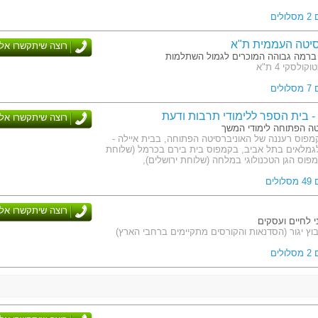
לים
סיטה העממית ת"א
רוצה שיתקשרו אלי
ד ברמה גבוהה המוכרים לגמול השתלמות
ולסקי 4 ת"א
לים
- בית הספר ללימודי תרבות ודעת
רוצה שיתקשרו אלי
טה הפתוחה לימודי המשך
מפוס רעננה של האוניברסיטה הפתוחה, בבית איילה -
גמלאים בתל אביב, בקמפוס בית בירם בכרמל (שלוחת
פוס הגן הטכנולוגי במלחה (שלוחת ירושלים),
לים
רוצה שיתקשרו אלי
י לחיים ועסקים
וץ יגור (הסדנאות והקורסים מתקיימים ברחבי הארץ)
לים