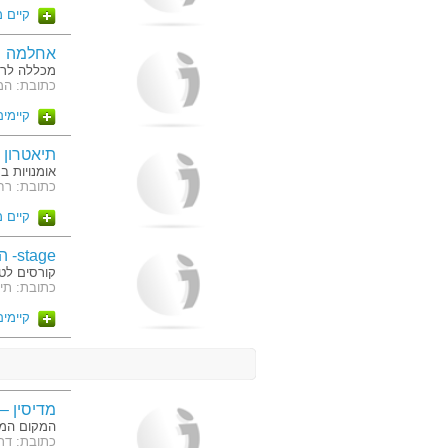
קיים 
אחלמה
מכללה לרפ
כתובת: המסגר 68,
קיימים 4 מסלו
תיאטרון ה
אומנויות ב
כתובת: רחוב הר
קיים 
stage- הבמה, בית ספר למשחק ומנהיגות
קורסים לטי
כתובת: תי
קיימים 2 מסלו
מדיסין –
המקום המו
כתובת: דרך בן גוריון 13