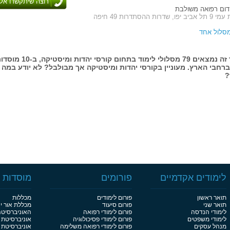
רוצה שיתקשרו אלי
דום רפואה משולבת
ת ההסתדרות 49 חיפה
מסלול אחד
בעמוד זה נמצאים 79 מסלולי לימוד בתחום קורסי יהדות ומיסטיקה, 
ברחבי הארץ. מעוניין בקורסי יהדות ומיסטיקה אך מבולבל? לא יודע במה
?
לימודים אקדמיים
פורומים
מוסדות ל
תואר ראשון
פורום לימודים
מכללות
תואר שני
פורום סיעוד
מכללת אור י
לימודי הנדסה
פורום לימודי רפואה
האוניברסיט
לימודי משפטים
פורום לימודי פסיכולוגיה
אוניברסיטת 
מנהל עסקים
פורום לימודי רפואה משלימה
אוניברסיטת 