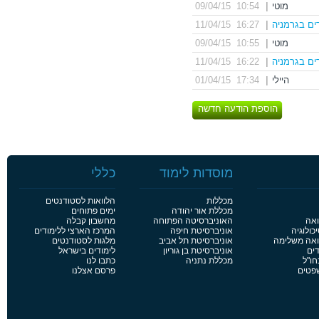
מוטי
|
10:54 09/04/15
ים בגרמניה
|
16:27 11/04/15
מוטי
|
10:55 09/04/15
ים בגרמניה
|
16:22 11/04/15
היילי
|
17:34 01/04/15
הוספת הודעה חדשה
מוסדות לימוד
כללי
מכללות
הלוואות לסטודנטים
מכללת אור יהודה
ימים פתוחים
ואה
האוניברסיטה הפתוחה
מחשבון קבלה
כולוגיה
אוניברסיטת חיפה
המרכז הארצי ללימודים
פואה משלימה
אוניברסיטת תל אביב
מלגות לסטודנטים
דים
אוניברסיטת בן גוריון
לימודים בישראל
חו"ל
מכללת נתניה
כתבו לנו
שפטים
פרסם אצלנו