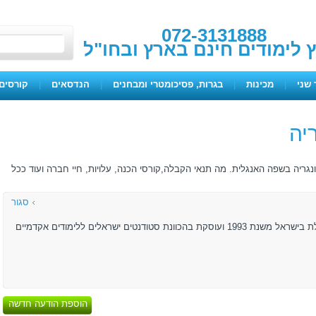
072-3131888
ץ לימודים חינם בארץ ובחו"ל
 שני
|
מכינות
|
בגרות, פסיכומטרי ומבחנים
|
הנדסאים
|
קורסים 
יה
גריה בשפה האנגלית. מה תנאי הקבלה,קורסי הכנה, עלויות, חיי חברה ועוד ככל
סגור
יוניברסיטי פועלת בישראל משנת 1993 ועוסקת בהכוונת סטודנטים ישראלים ללימודים אקדמיים
הוספת הודעה חדשה