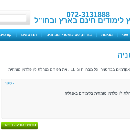
072-3131888
ץ לימודים חינם בארץ ובחו"ל
 שני
|
מכינות
|
בגרות, פסיכומטרי ומבחנים
|
הנדסאים
|
קורסים 
ניה
מטרת הפורום לתת מידע למתעניינים בלימודים אקדמיים בבריטניה ועל מבחן ה IELTS. את הפורום מנהלת לין פלדמן מומחית
סגור
לת לין פלדמן מומחית בלימודים באנגליה
הוספת הודעה חדשה