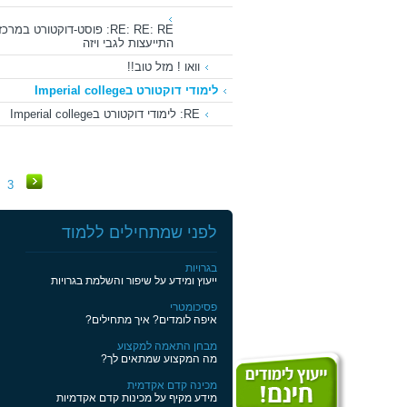
RE: RE: RE: פוסט-דוקטורט במר
התייעצות לגבי ויזה
וואו ! מזל טוב!!
לימודי דוקטורט בImperial college
RE: לימודי דוקטורט בImperial college
3
לפני שמתחילים ללמוד
בגרויות
ייעוץ ומידע על שיפור והשלמת בגרויות
פסיכומטרי
איפה לומדים? איך מתחילים?
מבחן התאמה למקצוע
מה המקצוע שמתאים לך?
מכינה קדם אקדמית
מידע מקיף על מכינות קדם אקדמיות