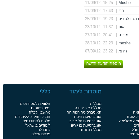
15:25 11/09/12
|
Moshe
ברי
|
17:43 11/09/12
נט בלטביה
|
19:23 25/09/12
אונו
|
11:37 23/10/12
מכינה
|
20:41 27/10/12
22:23 28/10/12
|
moshe
ריתא
|
23:22 07/09/12
הוספת הודעה חדשה
מוסדות לימוד
כללי
מכללות
הלוואות לסטודנטים
מכללת אור יהודה
ימים פתוחים
ואה
האוניברסיטה הפתוחה
מחשבון קבלה
כולוגיה
אוניברסיטת חיפה
המרכז הארצי ללימודים
פואה משלימה
אוניברסיטת תל אביב
מלגות לסטודנטים
דים
אוניברסיטת בן גוריון
לימודים בישראל
חו"ל
מכללת נתניה
כתבו לנו
שפטים
פרסם אצלנו