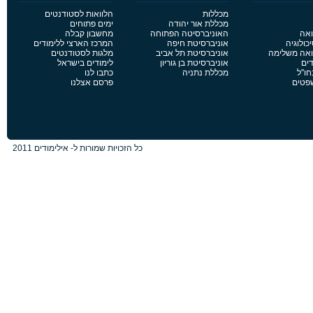
מכללות
הלוואות לסטודנטים
מכללת אור יהודה
ימים פתוחים
ואה
האוניברסיטה הפתוחה
מחשבון קבלה
כולוגיה
אוניברסיטת חיפה
המרכז הארצי ללימודים
פואה משלימה
אוניברסיטת תל אביב
מלגות לסטודנטים
דים
אוניברסיטת בן גוריון
לימודים בישראל
חו"ל
מכללת נתניה
כתבו לנו
שפטים
פרסם אצלנו
כל הזכויות שמורות ל- אילימודים 2011