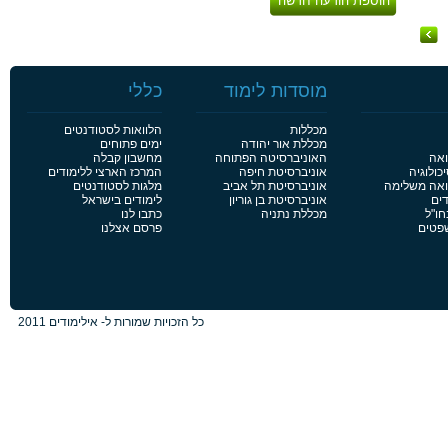
הוספת הודעה חדשה
מוסדות לימוד
כללי
מכללות
הלוואות לסטודנטים
מכללת אור יהודה
ימים פתוחים
ואה
האוניברסיטה הפתוחה
מחשבון קבלה
כולוגיה
אוניברסיטת חיפה
המרכז הארצי ללימודים
פואה משלימה
אוניברסיטת תל אביב
מלגות לסטודנטים
דים
אוניברסיטת בן גוריון
לימודים בישראל
חו"ל
מכללת נתניה
כתבו לנו
שפטים
פרסם אצלנו
כל הזכויות שמורות ל- אילימודים 2011