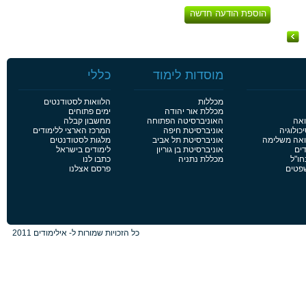
הוספת הודעה חדשה
מוסדות לימוד
כללי
מכללות
הלוואות לסטודנטים
מכללת אור יהודה
ימים פתוחים
ואה
האוניברסיטה הפתוחה
מחשבון קבלה
כולוגיה
אוניברסיטת חיפה
המרכז הארצי ללימודים
פואה משלימה
אוניברסיטת תל אביב
מלגות לסטודנטים
דים
אוניברסיטת בן גוריון
לימודים בישראל
חו"ל
מכללת נתניה
כתבו לנו
שפטים
פרסם אצלנו
כל הזכויות שמורות ל- אילימודים 2011