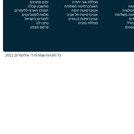
מכללת אור יהודה
ימים פתוחים
ואה
האוניברסיטה הפתוחה
מחשבון קבלה
כולוגיה
אוניברסיטת חיפה
המרכז הארצי ללימודים
פואה משלימה
אוניברסיטת תל אביב
מלגות לסטודנטים
דים
אוניברסיטת בן גוריון
לימודים בישראל
חו"ל
מכללת נתניה
כתבו לנו
שפטים
פרסם אצלנו
כל הזכויות שמורות ל- אילימודים 2011