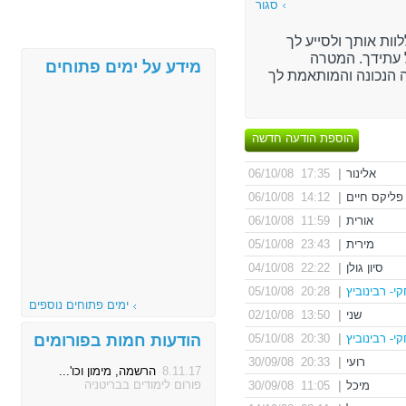
סגור
וות אותך ולסייע לך
עתידך. המטרה
מידע על ימים פתוחים
 הנכונה והמותאמת לך
הוספת הודעה חדשה
אלינור
|
17:35 06/10/08
פליקס חיים
|
14:12 06/10/08
אורית
|
11:59 06/10/08
מירית
|
23:43 05/10/08
סיון גולן
|
22:22 04/10/08
י- רבינוביץ
|
20:28 05/10/08
ימים פתוחים נוספים
שני
|
13:50 02/10/08
י- רבינוביץ
|
20:30 05/10/08
הודעות חמות בפורומים
רועי
|
20:33 30/09/08
8.11.17
הרשמה, מימון וכו'...
פורום לימודים בבריטניה
מיכל
|
11:05 30/09/08