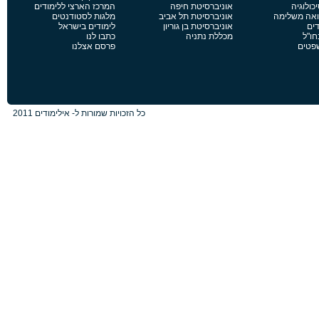
כולוגיה
אוניברסיטת חיפה
המרכז הארצי ללימודים
פואה משלימה
אוניברסיטת תל אביב
מלגות לסטודנטים
דים
אוניברסיטת בן גוריון
לימודים בישראל
חו"ל
מכללת נתניה
כתבו לנו
שפטים
פרסם אצלנו
כל הזכויות שמורות ל- אילימודים 2011