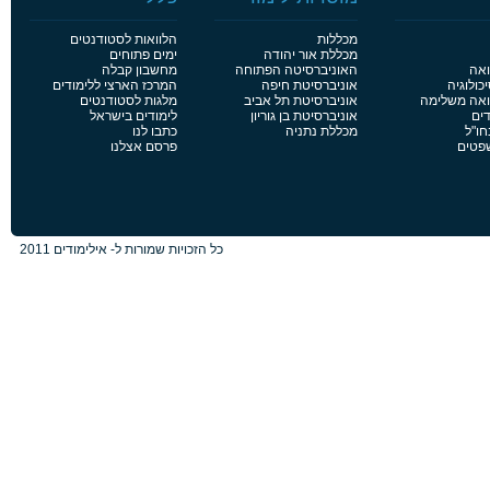
מכללות
הלוואות לסטודנטים
מכללת אור יהודה
ימים פתוחים
ואה
האוניברסיטה הפתוחה
מחשבון קבלה
כולוגיה
אוניברסיטת חיפה
המרכז הארצי ללימודים
פואה משלימה
אוניברסיטת תל אביב
מלגות לסטודנטים
דים
אוניברסיטת בן גוריון
לימודים בישראל
חו"ל
מכללת נתניה
כתבו לנו
שפטים
פרסם אצלנו
כל הזכויות שמורות ל- אילימודים 2011