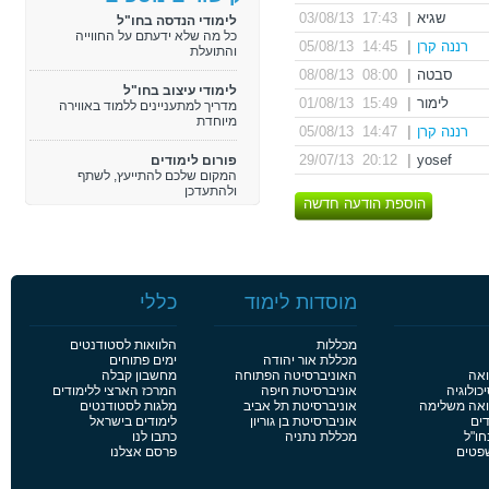
שגיא
|
17:43 03/08/13
לימודי הנדסה בחו"ל
כל מה שלא ידעתם על החווייה
רננה קרן
|
14:45 05/08/13
והתועלת
סבטה
|
08:00 08/08/13
לימודי עיצוב בחו"ל
לימור
|
15:49 01/08/13
מדריך למתעניינים ללמוד באווירה
מיוחדת
רננה קרן
|
14:47 05/08/13
20:12 29/07/13
|
yosef
פורום לימודים
המקום שלכם להתייעץ, לשתף
ולהתעדכן
הוספת הודעה חדשה
מוסדות לימוד
כללי
מכללות
הלוואות לסטודנטים
מכללת אור יהודה
ימים פתוחים
ואה
האוניברסיטה הפתוחה
מחשבון קבלה
כולוגיה
אוניברסיטת חיפה
המרכז הארצי ללימודים
פואה משלימה
אוניברסיטת תל אביב
מלגות לסטודנטים
דים
אוניברסיטת בן גוריון
לימודים בישראל
חו"ל
מכללת נתניה
כתבו לנו
שפטים
פרסם אצלנו